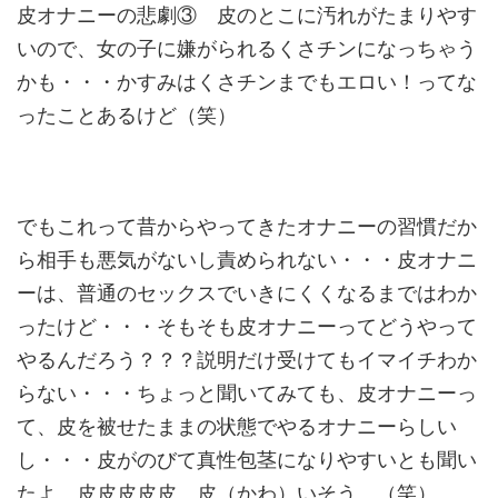
皮オナニーの悲劇③ 皮のとこに汚れがたまりやす
いので、女の子に嫌がられるくさチン
になっちゃう
かも・・・かすみはくさチンまでもエロい！
ってな
ったことあるけど（笑）
でもこれって昔からやってきたオナニーの習慣だか
ら相手も悪気が
ないし責められない・・・皮オナニ
ーは、普通のセックスでいきに
くくなるまではわか
ったけど・・・そもそも皮オナニーってどうや
って
やるんだろう？？？説明だけ受けてもイマイチわか
らない・・
・ちょっと聞いてみても、皮オナニーっ
て、皮を被せたままの状態
でやるオナニーらしい
し・・・皮がのびて真性包茎になりやすいと
も聞い
たよ。皮皮皮皮皮…皮（かわ）いそう…（笑）