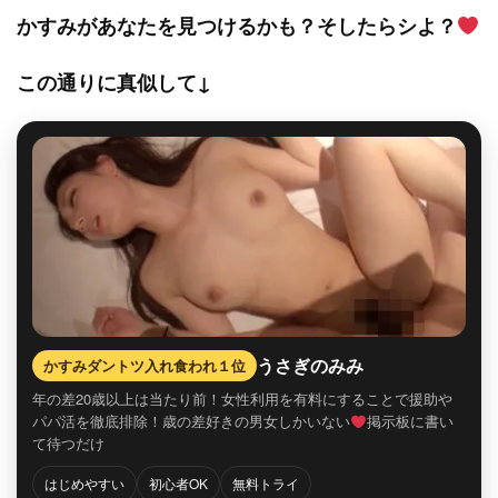
かすみがあなたを見つけるかも？そしたらシよ？
この通りに真似して↓
うさぎのみみ
かすみダントツ入れ食われ１位
年の差20歳以上は当たり前！女性利用を有料にすることで援助や
パパ活を徹底排除！歳の差好きの男女しかいない
掲示板に書い
て待つだけ
はじめやすい
初心者OK
無料トライ