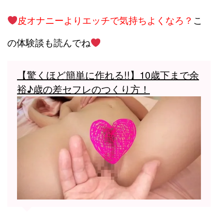
皮オナニーより
エッチで気持ちよくなろ？
こ
の体験談も読んでね
【驚くほど簡単に作れる!!】10歳下まで余
裕♪歳の差セフレのつくり方！