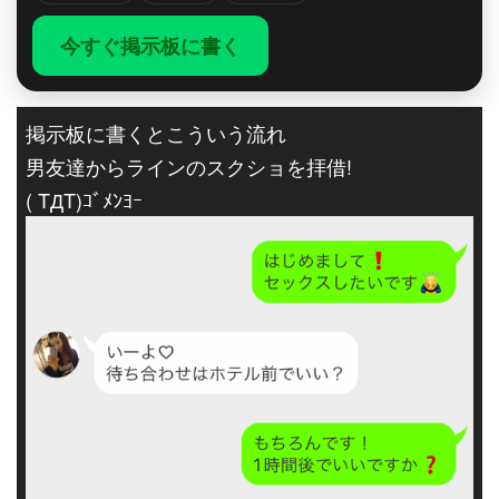
今すぐ掲示板に書く
掲示板に書くとこういう流れ
男友達からラインのスクショを拝借!
( TДT)ｺﾞﾒﾝﾖｰ