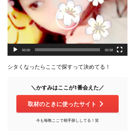
レ
ー
ヤ
ー
00:00
00:58
シタくなったらここで探すって決めてる！
＼かすみはここが1番会えた／
取材のときに使ったサイト
今も毎晩ここで相手探ししてる！笑