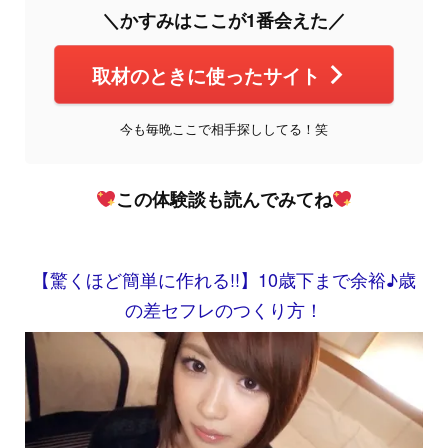
＼かすみはここが1番会えた／
取材のときに使ったサイト
今も毎晩ここで相手探ししてる！笑
この体験談も読んでみてね
【驚くほど簡単に作れる!!】10歳下まで余裕♪歳
の差セフレのつくり方！