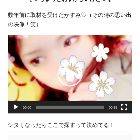
数年前に取材を受けたかすみ♡（その時の思い出
の映像！笑）
動
画
プ
レ
ー
ヤ
ー
00:00
00:58
シタくなったらここで探すって決めてる！