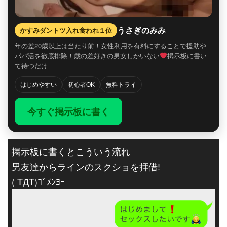
うさぎのみみ
かすみダントツ入れ食われ１位
年の差20歳以上は当たり前！女性利用を有料にすることで援助や
パパ活を徹底排除！歳の差好きの男女しかいない
掲示板に書い
て待つだけ
はじめやすい
初心者OK
無料トライ
今すぐ掲示板に書く
掲示板に書くとこういう流れ
男友達からラインのスクショを拝借!
( TДT)ｺﾞﾒﾝﾖｰ