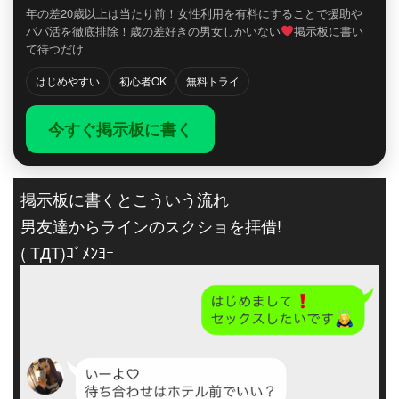
年の差20歳以上は当たり前！女性利用を有料にすることで援助や
パパ活を徹底排除！歳の差好きの男女しかいない
掲示板に書い
て待つだけ
はじめやすい
初心者OK
無料トライ
今すぐ掲示板に書く
掲示板に書くとこういう流れ
男友達からラインのスクショを拝借!
( TДT)ｺﾞﾒﾝﾖｰ