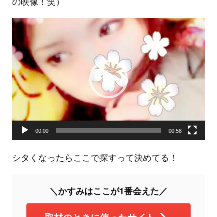
の映像！笑）
動
画
プ
レ
ー
ヤ
ー
00:00
00:58
シタくなったらここで探すって決めてる！
＼かすみはここが1番会えた／