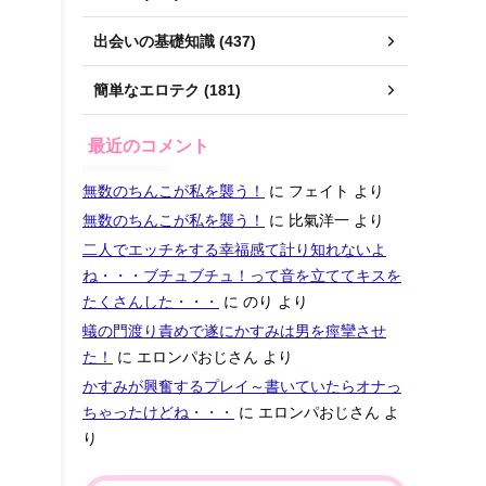
出会いの基礎知識 (437)
簡単なエロテク (181)
最近のコメント
無数のちんこが私を襲う！
に
フェイト
より
無数のちんこが私を襲う！
に
比氣洋一
より
二人でエッチをする幸福感て計り知れないよ
ね・・・ブチュブチュ！って音を立ててキスを
たくさんした・・・
に
のり
より
蟻の門渡り責めで遂にかすみは男を痙攣させ
た！
に
エロンパおじさん
より
かすみが興奮するプレイ～書いていたらオナっ
ちゃったけどね・・・
に
エロンパおじさん
よ
り