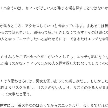
早く出会うのは、セフレがほしい人が集まる場を探すことではない
人が集うところにアクセスしていつも出会っているよ。まあそこは
いるので話も早いし、頑張って駆け引きしなくてもすぐその話題に
の人と会ってエッチしたいと思わせるには、できるだけエッチな会
。かすみもそこで出会った相手がいたとしても、エッチな話になら
んか違うのかな？？？ってほかの人を探す探し方になってしまうの
！！そう思わせるには、男女お互いあっての楽しみだし、もしかし
男性よりリスクあるし、リスクのない人より、リスクのある人が集
りって大事だと思う。
を探すには一番大事なのは会ってからのエッチより、会うまでどれ