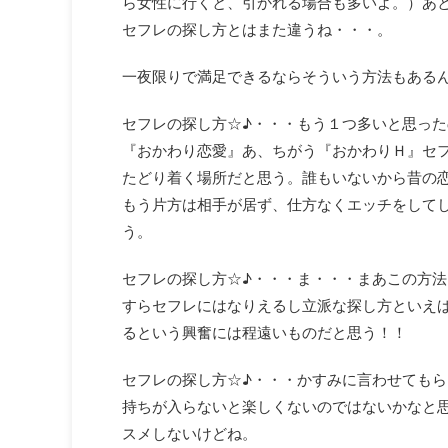
ら女性に行くと、引かれる場合も多いよ。）あ
セフレの探し方とはまた違うね・・・。
一夜限りで満足できるならそういう方法もある
セフレの探し方☆♪・・・もう１つ多いと思っ
『おかわり恋愛』あ、ちがう『おかわりＨ』セ
たどり着く場所だと思う。誰もいないから昔の
もう片方は相手が居ず、仕方なくエッチをして
う。
セフレの探し方☆♪・・・ま・・・まあこの方
すらセフレにはなりえるし立派な探し方といえ
るという興奮には程遠いものだと思う！！
セフレの探し方☆♪・・・かすみに言わせても
持ちが入らないと楽しくないのではないかなと
スメしないけどね。