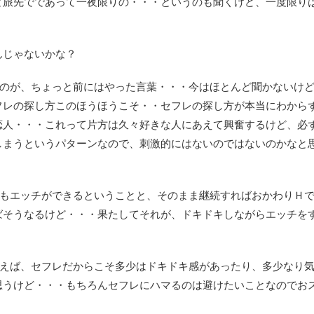
と旅先でであって一夜限りの・・・というのも聞くけど、一度限り
んじゃないかな？
たのが、ちょっと前にはやった言葉・・・今はほとんど聞かないけ
フレの探し方このほうほうこそ・・セフレの探し方が本当にわから
恋人・・・これって片方は久々好きな人にあえて興奮するけど、必
しまうというパターンなので、刺激的にはないのではないのかなと
法もエッチができるということと、そのまま継続すればおかわりＨ
ばそうなるけど・・・果たしてそれが、ドキドキしながらエッチを
らえば、セフレだからこそ多少はドキドキ感があったり、多少なり
思うけど・・・もちろんセフレにハマるのは避けたいことなのでお