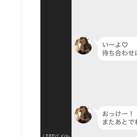
( TДT)ｺﾞﾒﾝﾖｰ