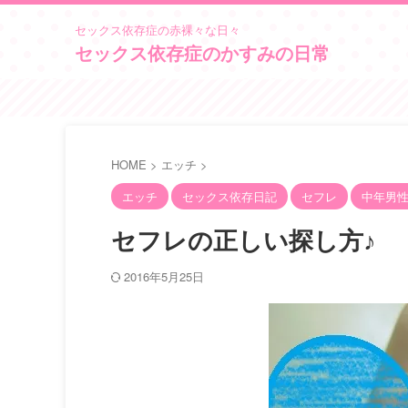
セックス依存症の赤裸々な日々
セックス依存症のかすみの日常
HOME
>
エッチ
>
エッチ
セックス依存日記
セフレ
中年男
セフレの正しい探し方♪
2016年5月25日