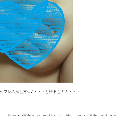
セフレの探し方☆♪・・・と語るものの・・・
よ～。世の中の男女セフレがほしい人～特に、遊び人男女、かすみ