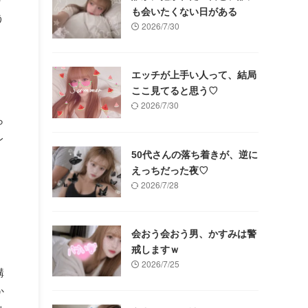
も会いたくない日がある
う
2026/7/30
エッチが上手い人って、結局
ここ見てると思う♡
も
2026/7/30
ら
レ
50代さんの落ち着きが、逆に
えっちだった夜♡
2026/7/28
会おう会おう男、かすみは警
戒しますｗ
、
2026/7/25
構
か