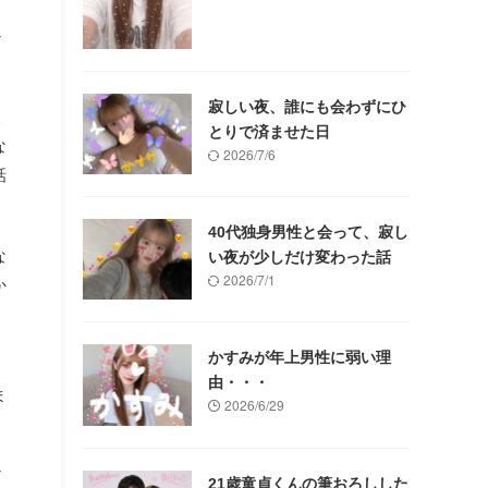
か
寂しい夜、誰にも会わずにひ
後
とりで済ませた日
な
2026/7/6
話
40代独身男性と会って、寂し
な
い夜が少しだけ変わった話
2026/7/1
か
かすみが年上男性に弱い理
た
由・・・
ま
2026/6/29
だ
21歳童貞くんの筆おろしした