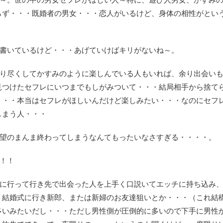
らず・・・既婚者の男女・・・恋人がいるけど、身体の相性がとい
は書いているけど・・・あげていけばキリがないね～。
知り尽くしてかすみのように楽しんでいる人もいれば、余り出会い
見つけたセフレにいつまでもしがみついて・・・結局相手から捨て
・・・本当はセフレがほしいんだけど楽しみたい・・・なのにセフ
しまう人・・・
願望のまんま終わってしまうなんてもったいなさすぎる・・・・。
！！
みに行って行き先で出会った人を上手く口説いてエッチに持ち込み
、結婚式に行き新郎、または新婦のお友達狙いとか・・・（これ結
多いみたいだし・・・ただし男性側が圧倒的に多いので下手に男性