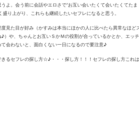
うよ。会う前に会話やエロさで“お互い会いたくて会いたくてたま
く盛り上がり、これらも継続したいセフレになると思う。
程度見た目が好み（かすみは本当にほかの人に比べたら異常なほど
ね♪）や、ちゃんとお互いＳかＭの役割が合っているかとか、エッ
めて会わないと、面白くない一日になるので要注意♪
できるセフレの探し方☆♪・・・探し方！！！セフレの探し方これ