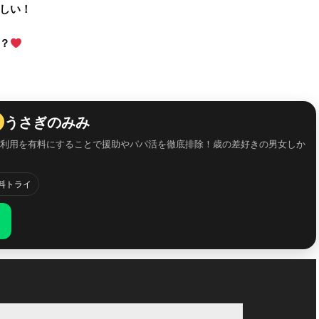
しい！
？
うさぎのみみ
性利用を有料にすることで援助やパパ活を徹底排除！歳の差好きの男女しか
け
料トライ