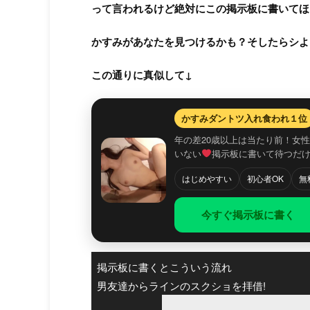
って言われるけど絶対にこの掲示板に書いてほ
かすみがあなたを見つけるかも？そしたらシよ
この通りに真似して↓
かすみダントツ入れ食われ１位
年の差20歳以上は当たり前！女
いない
掲示板に書いて待つだ
はじめやすい
初心者OK
無
今すぐ掲示板に書く
掲示板に書くとこういう流れ
男友達からラインのスクショを拝借!