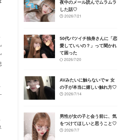
は
夜中のメール読んでムラムラ
した話♡
2026/7/21
ど
50代バツイチ独身さんに「恋
愛していいの？」って聞かれ
ず
て困った
ず
2026/7/20
思
AVみたいに触らないでｗ 女
で
の子が本当に嬉しい触れ方♡
2026/7/14
す
男性が女の子と会う前に、気
気
をつけてほしいと思うこと♡
ス
2026/7/7