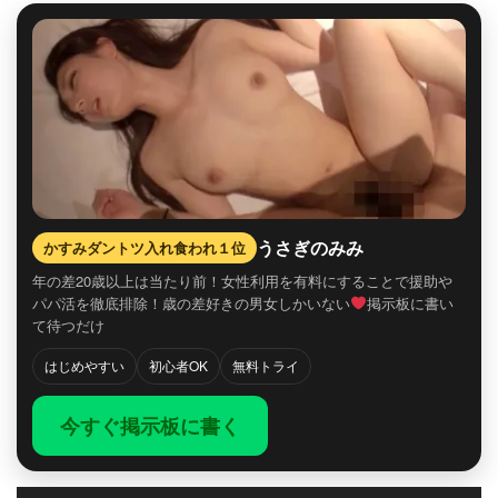
うさぎのみみ
かすみダントツ入れ食われ１位
年の差20歳以上は当たり前！女性利用を有料にすることで援助や
パパ活を徹底排除！歳の差好きの男女しかいない
掲示板に書い
て待つだけ
はじめやすい
初心者OK
無料トライ
今すぐ掲示板に書く