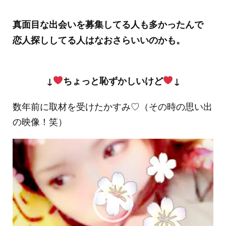
真面目な出会いを募集してる人も多かったんで
恋人探ししてる人はなおさらいいのかも。
↓
ちょっと恥ずかしいけど
↓
数年前に取材を受けたかすみ♡（その時の思い出
の映像！笑）
動
画
プ
レ
ー
ヤ
ー