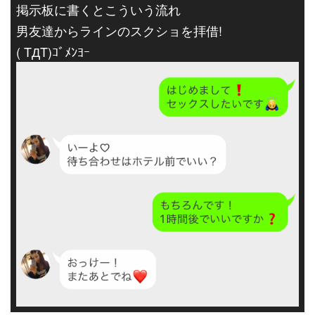
掲示板に書くとこういう流れ
男友達からラインのスクショを拝借!
( TДT)ｺﾞﾒﾝﾖｰ