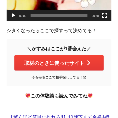
00:00
00:58
シタくなったらここで探すって決めてる！
＼かすみはここが1番会えた／
取材のときに使ったサイト
今も毎晩ここで相手探ししてる！笑
この体験談も読んでみてね
【驚くほど簡単に作れる!!】10歳下まで余裕♪歳