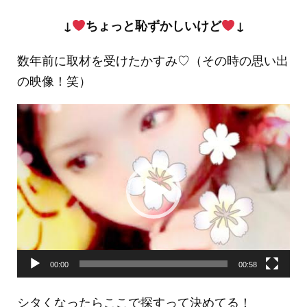
↓
ちょっと恥ずかしいけど
↓
数年前に取材を受けたかすみ♡（その時の思い出
の映像！笑）
動
画
プ
レ
ー
ヤ
ー
00:00
00:58
シタくなったらここで探すって決めてる！