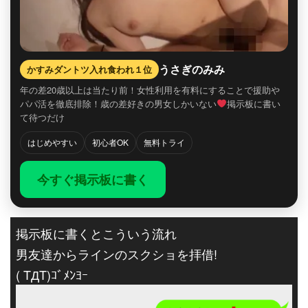
うさぎのみみ
かすみダントツ入れ食われ１位
年の差20歳以上は当たり前！女性利用を有料にすることで援助や
パパ活を徹底排除！歳の差好きの男女しかいない
掲示板に書い
て待つだけ
はじめやすい
初心者OK
無料トライ
今すぐ掲示板に書く
掲示板に書くとこういう流れ
男友達からラインのスクショを拝借!
( TДT)ｺﾞﾒﾝﾖｰ