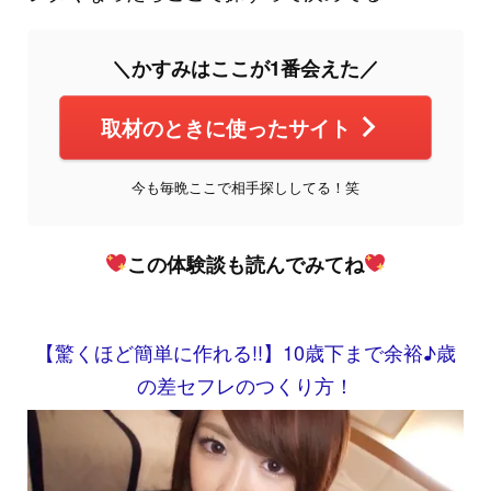
＼かすみはここが1番会えた／
取材のときに使ったサイト
今も毎晩ここで相手探ししてる！笑
この体験談も読んでみてね
【驚くほど簡単に作れる!!】10歳下まで余裕♪歳
の差セフレのつくり方！