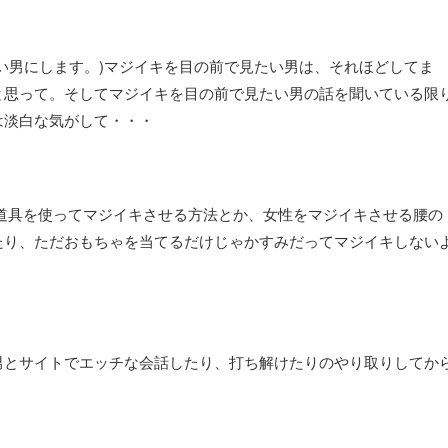
い男にします。)マジイキを目の前で見たい男は、それほどしてま
と思って。そしてマジイキを目の前で見たい男の話を聞いている限
は淡白な気がして・・・
道具を使ってマジイキさせる方法とか、女性をマジイキさせる腰の
たり、ただおもちゃを当てるだけじゃかすみだってマジイキしない
男とサイトでエッチな会話したり、打ち解けたりのやり取りしてか