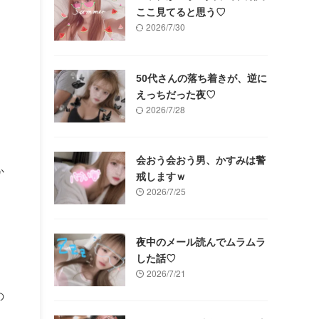
ここ見てると思う♡
2026/7/30
50代さんの落ち着きが、逆に
えっちだった夜♡
2026/7/28
会おう会おう男、かすみは警
か
戒しますｗ
2026/7/25
夜中のメール読んでムラムラ
した話♡
2026/7/21
の