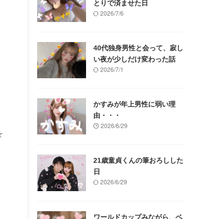
とりで済ませた日
2026/7/6
40代独身男性と会って、寂し
い夜が少しだけ変わった話
2026/7/1
かすみが年上男性に弱い理
由・・・
2026/6/29
を
21歳童貞くんの筆おろしした
日
2026/6/29
ワールドカップみながら、ベ