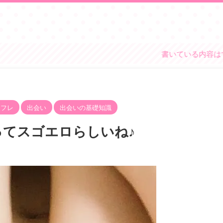
書いている内容はすべてかす
セフレ
出会い
出会いの基礎知識
ってスゴエロらしいね♪