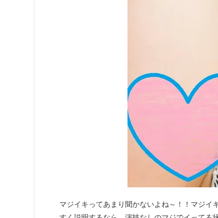
マジイキってあまり聞かないよね～！！マジイ
すく説明するなら、演技なしのマジでイってる状