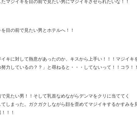
したマジイキを目の前で見たい男にマジイキさせられたいな！！
キを目の前で見たい男とホテルへ！！
ジイキに対して熱意があったのか、キスから上手い！！！マジイキ
の努力しているの？？」と尋ねると・・・してないって！！コラ！
前で見たい男！！そして乳首なめながらデンマをクリに当ててく
してしまった。ガクガクしながら顔を歪めてマジイキするかすみを
男！！！