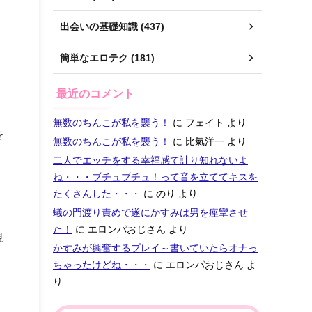
出会いの基礎知識 (437)
簡単なエロテク (181)
最近のコメント
無数のちんこが私を襲う！
に
フェイト
より
を
無数のちんこが私を襲う！
に
比氣洋一
より
！
二人でエッチをする幸福感て計り知れないよ
ね・・・ブチュブチュ！って音を立ててキスを
たくさんした・・・
に
のり
より
蟻の門渡り責めで遂にかすみは男を痙攣させ
た！
に
エロンパおじさん
より
見
かすみが興奮するプレイ～書いていたらオナっ
ちゃったけどね・・・
に
エロンパおじさん
よ
り