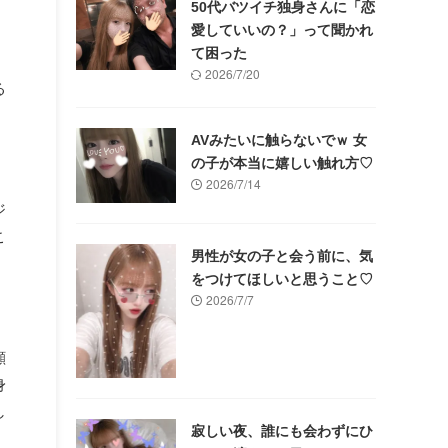
50代バツイチ独身さんに「恋
愛していいの？」って聞かれ
て困った
2026/7/20
る
AVみたいに触らないでｗ 女
の子が本当に嬉しい触れ方♡
2026/7/14
ジ
こ
男性が女の子と会う前に、気
をつけてほしいと思うこと♡
2026/7/7
顔
身
し
寂しい夜、誰にも会わずにひ