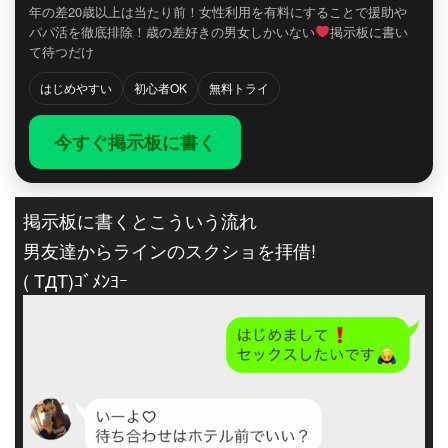
年の差20歳以上は当たり前！女性利用を有料にすることで援助や
パパ活を徹底排除！歳の差好きの男女しかいない
掲示板に書い
て待つだけ
はじめやすい
初心者OK
無料トライ
今すぐ掲示板に書く
掲示板に書くとこういう流れ
男友達からラインのスクショを拝借!
( TДT)ｺﾞﾒﾝﾖｰ