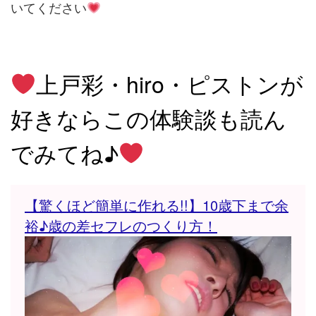
いてください
上戸彩・hiro・ピストンが
好きなら
この体験談も読ん
でみてね♪
【驚くほど簡単に作れる!!】10歳下まで余
裕♪歳の差セフレのつくり方！