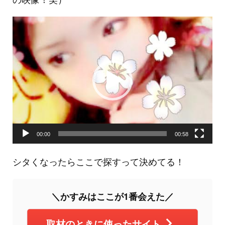
動
画
プ
レ
ー
ヤ
ー
00:00
00:58
シタくなったらここで探すって決めてる！
＼かすみはここが1番会えた／
取材のときに使ったサイト