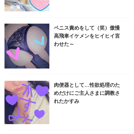
ペニス責めをして（笑）傲慢
高飛車イケメンをヒイヒイ言
わせた～
肉便器として…性欲処理のた
めだけにご主人さまに調教さ
れたかすみ