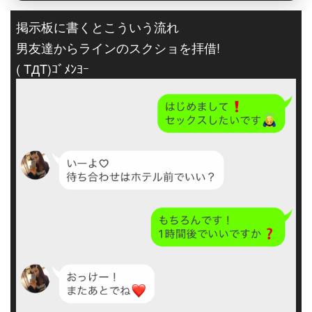
掲示板に書くとこういう流れ
男友達からラインのスクショを拝借!
( TДT)ｺﾞﾒﾝﾖｰ