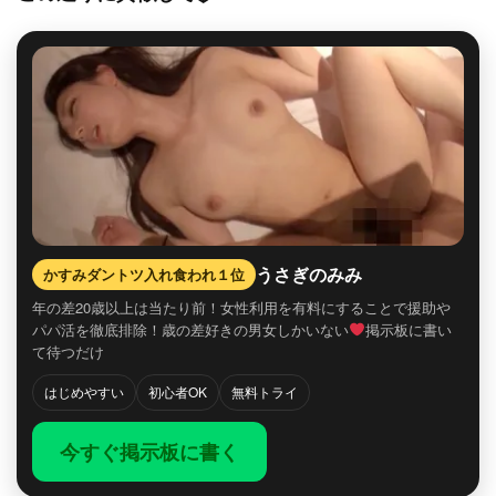
うさぎのみみ
かすみダントツ入れ食われ１位
年の差20歳以上は当たり前！女性利用を有料にすることで援助や
パパ活を徹底排除！歳の差好きの男女しかいない
掲示板に書い
て待つだけ
はじめやすい
初心者OK
無料トライ
今すぐ掲示板に書く