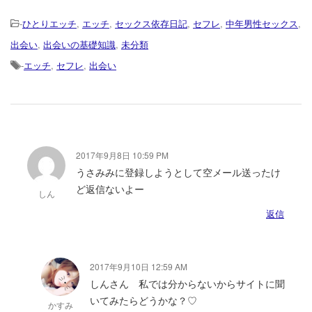
-
ひとりエッチ
,
エッチ
,
セックス依存日記
,
セフレ
,
中年男性セックス
,
出会い
,
出会いの基礎知識
,
未分類
-
エッチ
,
セフレ
,
出会い
2017年9月8日 10:59 PM
うさみみに登録しようとして空メール送ったけ
ど返信ないよー
しん
返信
2017年9月10日 12:59 AM
しんさん 私では分からないからサイトに聞
いてみたらどうかな？♡
かすみ