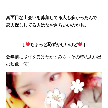
真面目な出会いを募集してる人も多かったんで
恋人探ししてる人はなおさらいいのかも。
↓
ちょっと恥ずかしいけど
↓
数年前に取材を受けたかすみ♡（その時の思い出
の映像！笑）
動
画
プ
レ
ー
ヤ