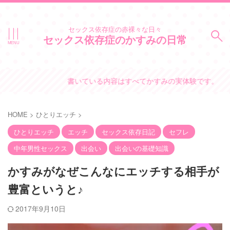
セックス依存症の赤裸々な日々
セックス依存症のかすみの日常
書いている内容はすべてかすみの実体験です。
HOME
>
ひとりエッチ
>
ひとりエッチ
エッチ
セックス依存日記
セフレ
中年男性セックス
出会い
出会いの基礎知識
かすみがなぜこんなにエッチする相手が
豊富というと♪
2017年9月10日