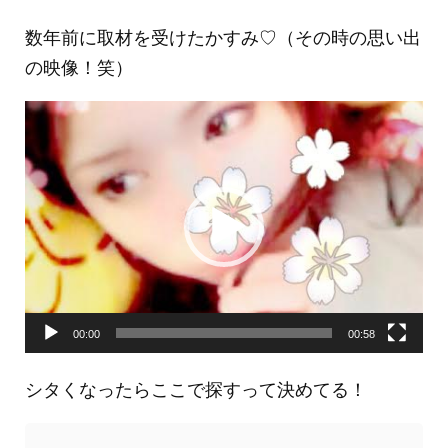
数年前に取材を受けたかすみ♡（その時の思い出
の映像！笑）
動
画
プ
レ
ー
ヤ
ー
00:00
00:58
シタくなったらここで探すって決めてる！