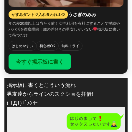
うさぎのみみ
かすみダントツ入れ食われ１位
年の差20歳以上は当たり前！女性利用を有料にすることで援助や
パパ活を徹底排除！歳の差好きの男女しかいない
掲示板に書い
て待つだけ
はじめやすい
初心者OK
無料トライ
今すぐ掲示板に書く
掲示板に書くとこういう流れ
男友達からラインのスクショを拝借!
( TДT)ｺﾞﾒﾝﾖｰ