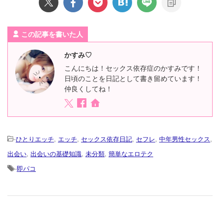
この記事を書いた人
かすみ♡
こんにちは！セックス依存症のかすみです！
日頃のことを日記として書き留めています！
仲良くしてね！
-
ひとりエッチ
,
エッチ
,
セックス依存日記
,
セフレ
,
中年男性セックス
,
出会い
,
出会いの基礎知識
,
未分類
,
簡単なエロテク
-
即パコ