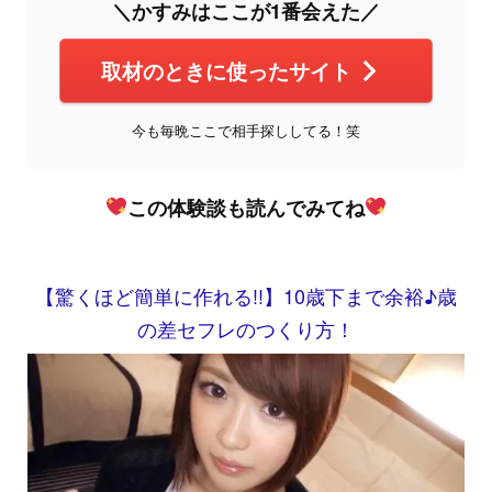
＼かすみはここが1番会えた／
取材のときに使ったサイト
今も毎晩ここで相手探ししてる！笑
この体験談も読んでみてね
【驚くほど簡単に作れる!!】10歳下まで余裕♪歳
の差セフレのつくり方！