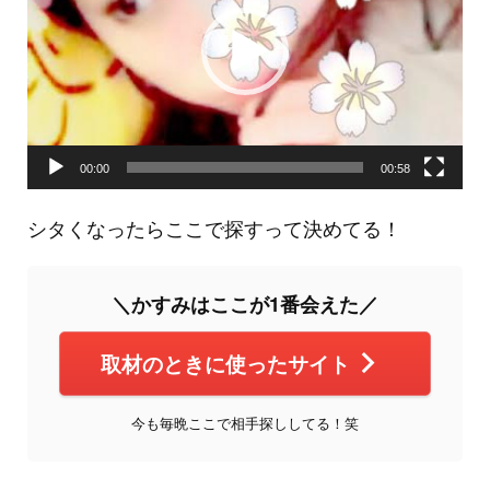
レ
ー
ヤ
ー
00:00
00:58
シタくなったらここで探すって決めてる！
＼かすみはここが1番会えた／
取材のときに使ったサイト
今も毎晩ここで相手探ししてる！笑