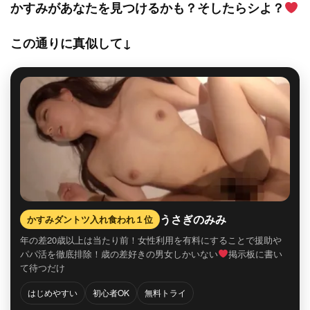
かすみがあなたを見つけるかも？そしたらシよ？
この通りに真似して↓
うさぎのみみ
かすみダントツ入れ食われ１位
年の差20歳以上は当たり前！女性利用を有料にすることで援助や
パパ活を徹底排除！歳の差好きの男女しかいない
掲示板に書い
て待つだけ
はじめやすい
初心者OK
無料トライ