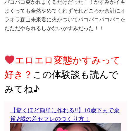
パコパコ突かれまくるだけだった！！かすみがイキ
まくっても全然やめてくれずそれどころか余計にオ
ラオラ森山未來君に火がついてパコパコパコパコた
だただやられるしかないかすみだった！！
エロエロ変態かすみって
好き
？
この体験談も読んで
みてね♪
【驚くほど簡単に作れる!!】10歳下まで余
裕♪歳の差セフレのつくり方！