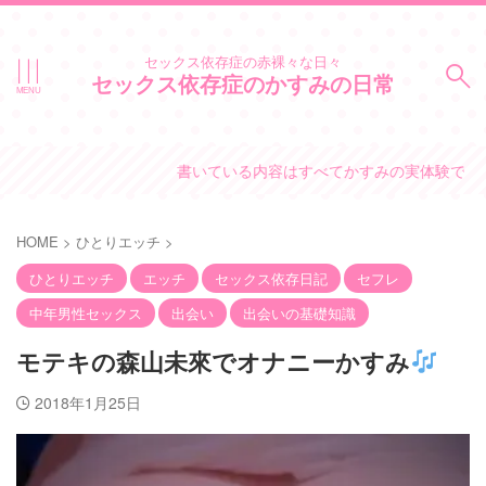
セックス依存症の赤裸々な日々
セックス依存症のかすみの日常
書いている内容はすべてかすみの実体験です。
HOME
>
ひとりエッチ
>
ひとりエッチ
エッチ
セックス依存日記
セフレ
中年男性セックス
出会い
出会いの基礎知識
モテキの森山未來でオナニーかすみ
2018年1月25日