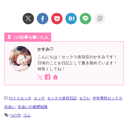
この記事を書いた人
かすみ♡
こんにちは！セックス依存症のかすみです！
日頃のことを日記として書き留めています！
仲良くしてね！
-
ひとりエッチ
,
エッチ
,
セックス依存日記
,
セフレ
,
中年男性セックス
,
出会い
,
出会いの基礎知識
-
つけ方
,
ゴム