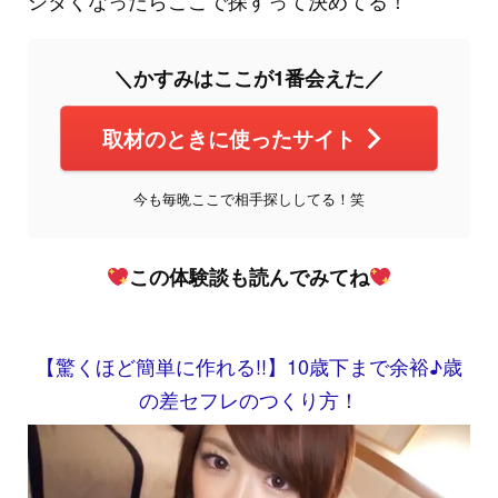
＼かすみはここが1番会えた／
取材のときに使ったサイト
今も毎晩ここで相手探ししてる！笑
この体験談も読んでみてね
【驚くほど簡単に作れる!!】10歳下まで余裕♪歳
の差セフレのつくり方！