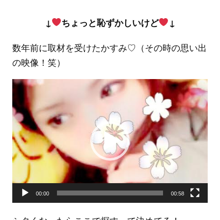
↓
ちょっと恥ずかしいけど
↓
数年前に取材を受けたかすみ♡（その時の思い出
の映像！笑）
動
画
プ
レ
ー
ヤ
ー
00:00
00:58
シタくなったらここで探すって決めてる！