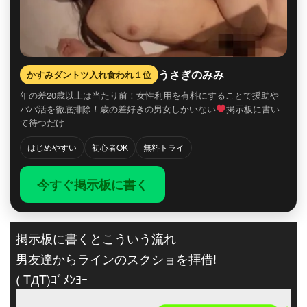
うさぎのみみ
かすみダントツ入れ食われ１位
年の差20歳以上は当たり前！女性利用を有料にすることで援助や
パパ活を徹底排除！歳の差好きの男女しかいない
掲示板に書い
て待つだけ
はじめやすい
初心者OK
無料トライ
今すぐ掲示板に書く
掲示板に書くとこういう流れ
男友達からラインのスクショを拝借!
( TДT)ｺﾞﾒﾝﾖｰ