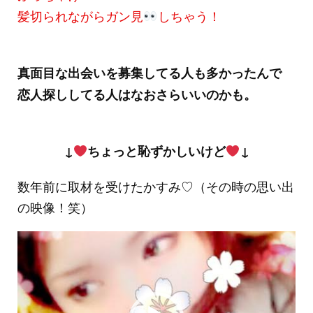
髪切られながらガン見
しちゃう！
真面目な出会いを募集してる人も多かったんで
恋人探ししてる人はなおさらいいのかも。
↓
ちょっと恥ずかしいけど
↓
数年前に取材を受けたかすみ♡（その時の思い出
の映像！笑）
動
画
プ
レ
ー