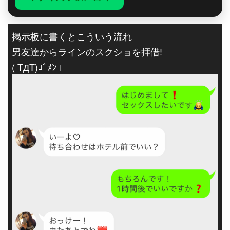
掲示板に書くとこういう流れ
男友達からラインのスクショを拝借!
( TДT)ｺﾞﾒﾝﾖｰ