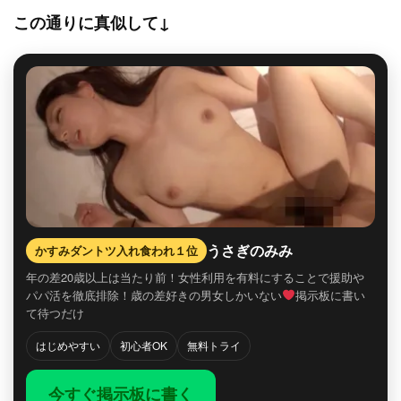
この通りに真似して↓
うさぎのみみ
かすみダントツ入れ食われ１位
年の差20歳以上は当たり前！女性利用を有料にすることで援助や
パパ活を徹底排除！歳の差好きの男女しかいない
掲示板に書い
て待つだけ
はじめやすい
初心者OK
無料トライ
今すぐ掲示板に書く