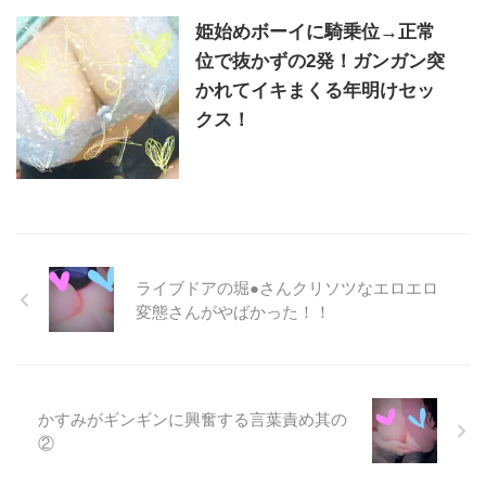
姫始めボーイに騎乗位→正常
位で抜かずの2発！ガンガン突
かれてイキまくる年明けセッ
クス！
ライブドアの堀●さんクリソツなエロエロ
変態さんがやばかった！！
かすみがギンギンに興奮する言葉責め其の
②