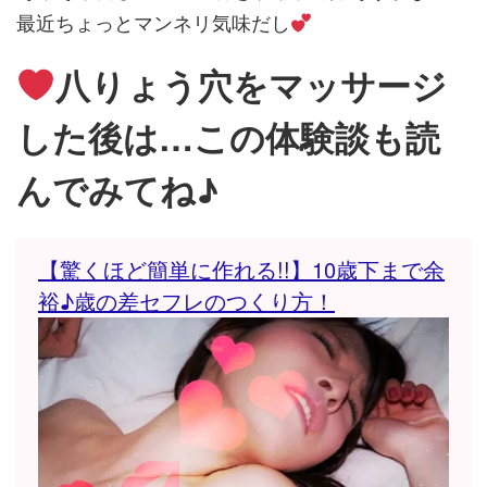
最近ちょっとマンネリ気味だし
八りょう穴をマッサージ
した後は…
この体験談も読
んでみてね♪
【驚くほど簡単に作れる!!】10歳下まで余
裕♪歳の差セフレのつくり方！