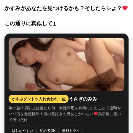
かすみがあなたを見つけるかも？そしたらシよ？
この通りに真似して↓
うさぎのみみ
かすみダントツ入れ食われ１位
年の差20歳以上は当たり前！女性利用を有料にすることで援助や
パパ活を徹底排除！歳の差好きの男女しかいない
掲示板に書い
て待つだけ
はじめやすい
初心者OK
無料トライ