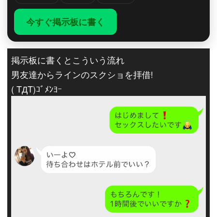
今すぐ掲示板に書く
掲示板に書くとこういう流れ
男友達からラインのスクショを拝借!
( TДT)ｺﾞﾒﾝﾖｰ