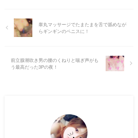
睾丸マッサージでたまたまを舌で舐めなが
らギンギンのペニスに！
前立腺潮吹き男の腰のくねりと喘ぎ声がも
う最高だった3Pの夜！