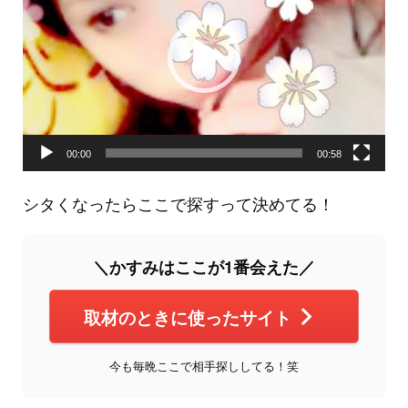
レ
ー
ヤ
ー
00:00
00:58
シタくなったらここで探すって決めてる！
＼かすみはここが1番会えた／
取材のときに使ったサイト
今も毎晩ここで相手探ししてる！笑