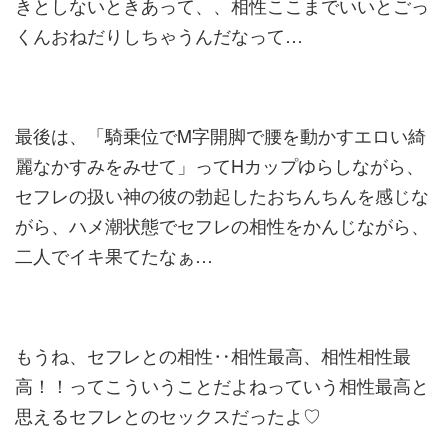
きとしない
ときあって、、相性ここまでいいとごっ
くんおねだりしちゃうんだ
なって…
最後は、「騎乗位でM字開脚で腰を動かすエロい綺
麗なかすみをみ
せて」ってHカップゆらしながら、
セフレの扱い神の彼の勃起した
おちんちんを感じな
がら、ハメ潮状態でセフレの相性をかんじなが
ら、
二人でイキ果てたなぁ…
もうね、セフレとの相性‥相性最高、相性相性最
高！！ってこうい
うことだよねっていう相性最高と
思えるセフレとのセックスだった
よ♡