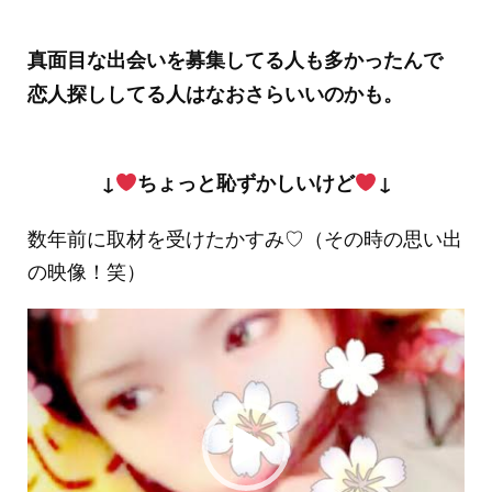
真面目な出会いを募集してる人も多かったんで
恋人探ししてる人はなおさらいいのかも。
↓
ちょっと恥ずかしいけど
↓
数年前に取材を受けたかすみ♡（その時の思い出
の映像！笑）
動
画
プ
レ
ー
ヤ
ー