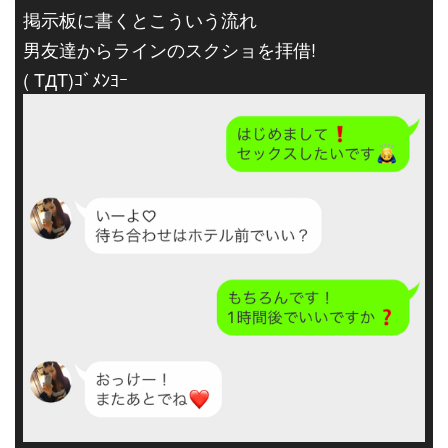
掲示板に書くとこういう流れ
男友達からラインのスクショを拝借!
( TДT)ｺﾞﾒﾝﾖｰ