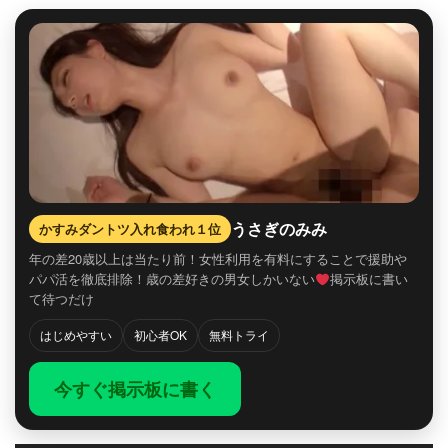
うさぎのみみ
かすみダントツ入れ食われ１位
年の差20歳以上は当たり前！女性利用を有料にすることで援助や
パパ活を徹底排除！歳の差好きの男女しかいない
掲示板に書い
て待つだけ
はじめやすい
初心者OK
無料トライ
今すぐ掲示板に書く