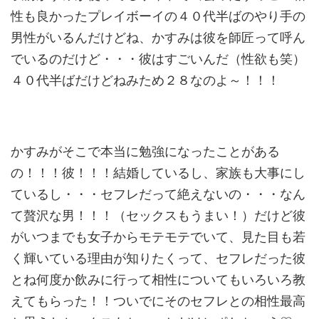
性も良かったプ
レイボーイの４０代半ばのやり手の
男性がいるんだけどね、かすみ
は彼を師匠って呼ん
でいるのだけど・・・彼はすごいんだ（性欲も
笑）
４０代半ばだけどねみため２８なのよ～！！！
かすみがそこで本当に勉強になったことがある
の！！！彼！！！結
婚しているし、家族も大事にし
ているし・・・セフレだって絶えな
いの・・・なん
て贅沢な男！！！（セックスもうまい！）だけど彼
がいつまでも女子からモテモテでいて、見た目も若
く輝いている理
由が知りたくって、セフレだった彼
とね何度か飲みに行って相性に
ついてもいろいろ教
えてもらった！！ついでにそのセフレとの相性
最高