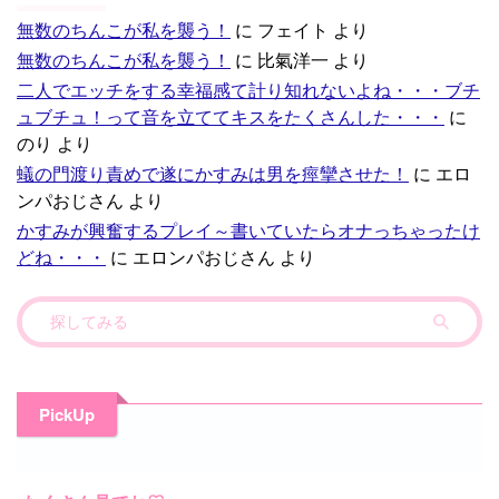
無数のちんこが私を襲う！
に
フェイト
より
無数のちんこが私を襲う！
に
比氣洋一
より
二人でエッチをする幸福感て計り知れないよね・・・ブチ
ュブチュ！って音を立ててキスをたくさんした・・・
に
のり
より
蟻の門渡り責めで遂にかすみは男を痙攣させた！
に
エロ
ンパおじさん
より
かすみが興奮するプレイ～書いていたらオナっちゃったけ
どね・・・
に
エロンパおじさん
より
PickUp