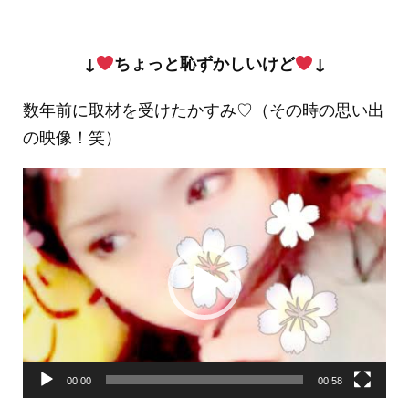
↓
ちょっと恥ずかしいけど
↓
数年前に取材を受けたかすみ♡（その時の思い出
の映像！笑）
動
画
プ
レ
ー
ヤ
ー
00:00
00:58