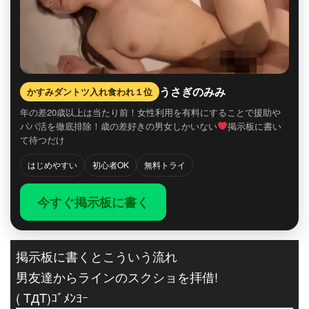
うさぎのみみ
かすみダントツ入れ食われ１位
年の差20歳以上は当たり前！女性利用を有料にすることで援助や
パパ活を徹底排除！歳の差好きの男女しかいない
掲示板に書い
て待つだけ
はじめやすい
初心者OK
無料トライ
今すぐ掲示板に書く
掲示板に書くとこういう流れ
男友達からラインのスクショを拝借!
( TДT)ｺﾞﾒﾝﾖｰ