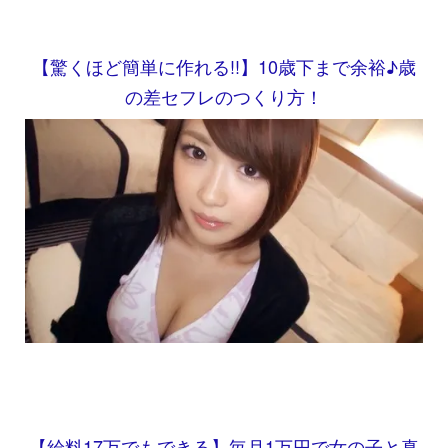
【驚くほど簡単に作れる!!】10歳下まで余裕♪歳
の差セフレのつくり方！
【給料17万でもできる】毎月1万円で女の子と真