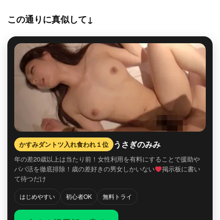
この通りに真似して↓
うさぎのみみ
かすみダントツ入れ食われ１位
年の差20歳以上は当たり前！女性利用を有料にすることで援助や
パパ活を徹底排除！歳の差好きの男女しかいない
掲示板に書い
て待つだけ
はじめやすい
初心者OK
無料トライ