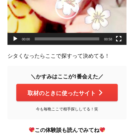
ー
ヤ
ー
00:00
00:58
シタくなったらここで探すって決めてる！
＼かすみはここが1番会えた／
取材のときに使ったサイト
今も毎晩ここで相手探ししてる！笑
この体験談も読んでみてね