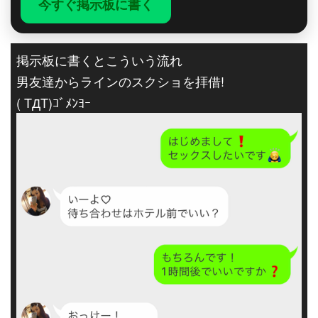
今すぐ掲示板に書く
掲示板に書くとこういう流れ
男友達からラインのスクショを拝借!
( TДT)ｺﾞﾒﾝﾖｰ