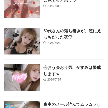
こ見てると思う♡
2026/7/30
50代さんの落ち着きが、逆にえ
っちだった夜♡
2026/7/28
会おう会おう男、かすみは警戒
しますｗ
2026/7/25
夜中のメール読んでムラムラし