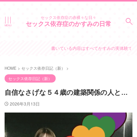
セックス依存症の赤裸々な日々
セックス依存症のかすみの日常
書いている内容はすべてかすみの実体験です。
HOME
>
セックス依存日記（新）
>
セックス依存日記（新）
自信なさげな５４歳の建築関係の人と…
2026年3月13日