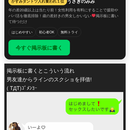
うさぎのみみ
かすみダントツ入れ食われ１位
年の差20歳以上は当たり前！女性利用を有料にすることで援助や
パパ活を徹底排除！歳の差好きの男女しかいない
掲示板に書い
て待つだけ
はじめやすい
初心者OK
無料トライ
今すぐ掲示板に書く
掲示板に書くとこういう流れ
男友達からラインのスクショを拝借!
( TДT)ｺﾞﾒﾝﾖｰ