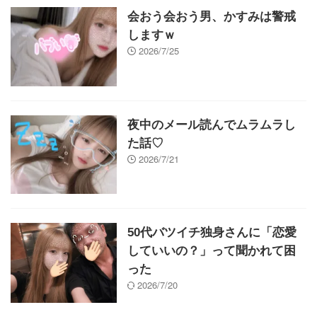
会おう会おう男、かすみは警戒
しますｗ
2026/7/25
夜中のメール読んでムラムラし
た話♡
2026/7/21
50代バツイチ独身さんに「恋愛
していいの？」って聞かれて困
った
2026/7/20