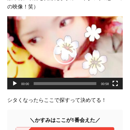
の映像！笑）
動
画
プ
レ
ー
ヤ
ー
00:00
00:58
シタくなったらここで探すって決めてる！
＼かすみはここが1番会えた／