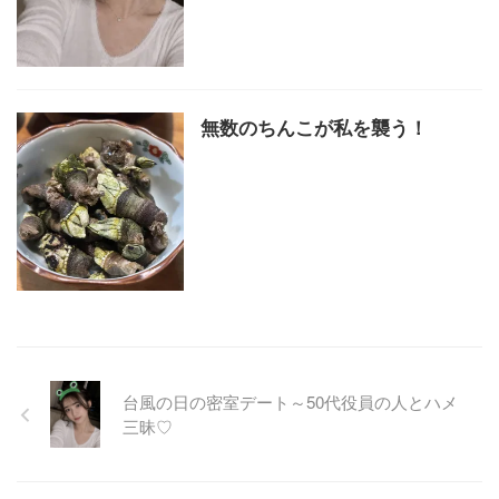
無数のちんこが私を襲う！
台風の日の密室デート～50代役員の人とハメ
三昧♡