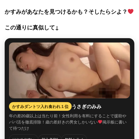
かすみがあなたを見つけるかも？そしたらシよ？
この通りに真似して↓
うさぎのみみ
かすみダントツ入れ食われ１位
年の差20歳以上は当たり前！女性利用を有料にすることで援助や
パパ活を徹底排除！歳の差好きの男女しかいない
掲示板に書い
て待つだけ