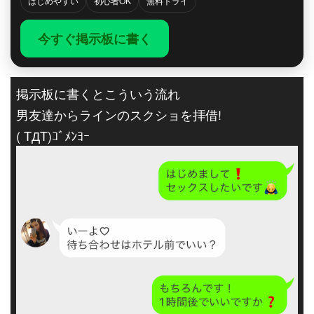
はじめやすい
初心者OK
無料トライ
今すぐ掲示板に書く
掲示板に書くとこういう流れ
男友達からラインのスクショを拝借!
( TДT)ｺﾞﾒﾝﾖｰ