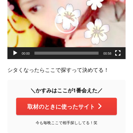
プ
レ
ー
ヤ
ー
00:00
00:58
シタくなったらここで探すって決めてる！
＼かすみはここが1番会えた／
取材のときに使ったサイト
今も毎晩ここで相手探ししてる！笑