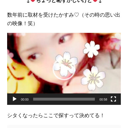
数年前に取材を受けたかすみ♡（その時の思い出
の映像！笑）
動
画
プ
レ
ー
ヤ
ー
00:00
00:58
シタくなったらここで探すって決めてる！