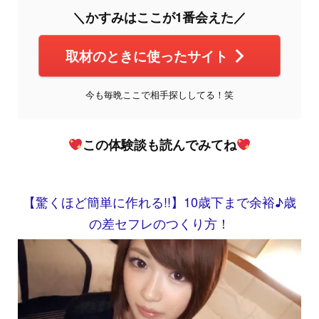
＼かすみはここが1番会えた／
取材のときに使ったサイト
今も毎晩ここで相手探ししてる！笑
この体験談も読んでみてね
【驚くほど簡単に作れる!!】10歳下まで余裕♪歳
の差セフレのつくり方！