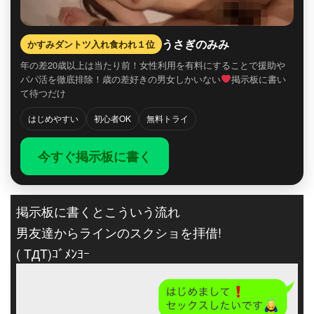
うさぎのみみ
かすみダントツ入れ食われ１位
年の差20歳以上は当たり前！女性利用を有料にすることで援助や
パパ活を徹底排除！歳の差好きの男女しかいない
掲示板に書い
て待つだけ
はじめやすい
初心者OK
無料トライ
今すぐ掲示板に書く
掲示板に書くとこういう流れ
男友達からラインのスクショを拝借!
( TДT)ｺﾞﾒﾝﾖｰ