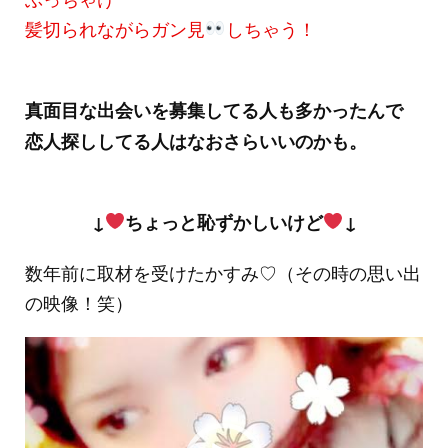
髪切られながらガン見
しちゃう！
真面目な出会いを募集してる人も多かったんで
恋人探ししてる人はなおさらいいのかも。
↓
ちょっと恥ずかしいけど
↓
数年前に取材を受けたかすみ♡（その時の思い出
の映像！笑）
動
画
プ
レ
ー