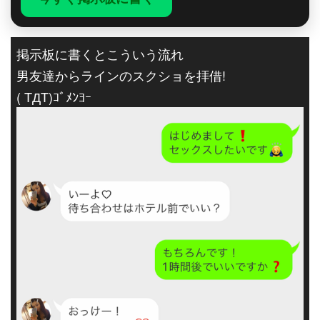
掲示板に書くとこういう流れ
男友達からラインのスクショを拝借!
( TДT)ｺﾞﾒﾝﾖｰ