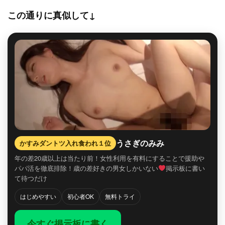
この通りに真似して↓
うさぎのみみ
かすみダントツ入れ食われ１位
年の差20歳以上は当たり前！女性利用を有料にすることで援助や
パパ活を徹底排除！歳の差好きの男女しかいない
掲示板に書い
て待つだけ
はじめやすい
初心者OK
無料トライ
今すぐ掲示板に書く