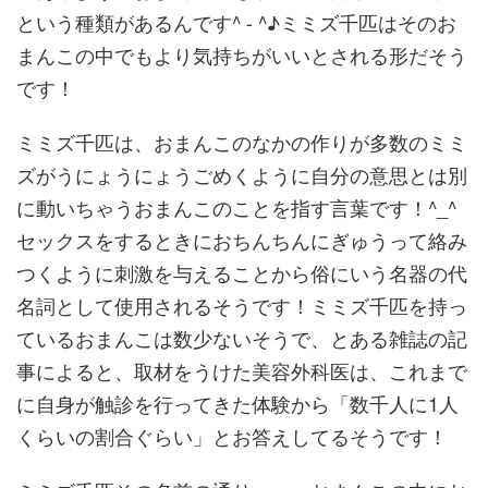
という種類があるんです^ - ^♪ミミズ千匹はそのお
まんこの中でもより気持ちがいいとされる
形だそう
です！
ミミズ千匹は、おまんこのなかの作りが多数のミミ
ズがうにょうに
ょうごめくように自分の意思とは別
に動いちゃうおまんこのことを
指す言葉です！^_^
セックスをするときにおちんちんにぎゅうっ
て絡み
つくように刺激を与えることから俗にいう名器の代
名詞とし
て使用されるそうです！
ミミズ千匹を持っ
ているおまんこは数少ないそうで、とある雑誌の
記
事によると、取材をうけた美容外科医は、これまで
に自身が触診
を行ってきた体験から「数千人に1人
くらいの割合ぐらい」
とお答えしてるそうです！