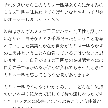
それをきいたらこのミミズ千匹処女くんにかすみの
ミミズ千匹を味
あわせてあげたいなとおもって即会
いオーケーしました＞＜＼＼＼
以前はさんざんミミズ千匹にハマった男性と話して
いながら、自分
がミミズ千匹だったということを忘
れていました笑笑なかなか自分
がミミズ千匹やかず
のこ天井ということを自覚している子は少ない
と思
います。。。自分がミミズ千匹なのを確認するには
自分の手で
確かめるか誰かに入れてもらったときに
ミミズ千匹を感じてもらう
必要があります♪
ミミズ千匹でイキやすいかすみ。。。どんなに気持
ちいいか早く確
かめてほしくて待ち遠しかったです
^_^ セックスに依存しているのもこういう体質だ
からなのかな♪