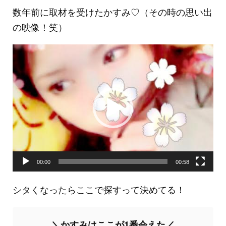
数年前に取材を受けたかすみ♡（その時の思い出
の映像！笑）
動
画
プ
レ
ー
ヤ
ー
00:00
00:58
シタくなったらここで探すって決めてる！
＼かすみはここが1番会えた／