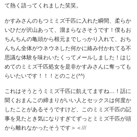
て熱く語ってくれました笑笑。
かすみさんのも
つミミズ千匹に入れた瞬間、柔らか
いひだが沢山あって、
溜まらなさそうです！僕もお
ちんちんの亀頭から根元までしっかり
入れて、おち
んちん全体がウネウネした何かに絡み付かれてる不
思
議な体験を味わいたくってメールしました！はじ
めてのミミズ千匹
処女を是非かすみさんに奪っても
らいたいです！！！とのこと(^
^)
これはそうとうミミズ千匹に飢えてますね…！話に
聞くおまん
この締まりがいい人とセックスは何度か
したことがあるそうですけ
ど、このミミズ千匹の記
事を見たとき気になりすぎてずっとミミズ
千匹が頭
から離れなかったそうです＞＜///