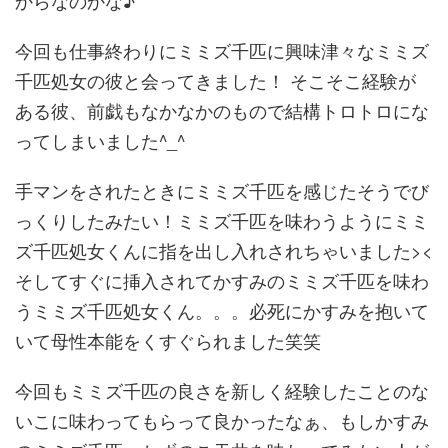
今回も仕事終わりにミミズ千匹に興味津々なミミズ
千匹処女の彼と
会ってきました！ そこそこ経験が
ある彼、前戯もなかなかのもので結構トロトロにな
ってしまいました^_^
手マンをされたときにミミズ千匹を感じた
そうでび
っくりしたみたい！ミミズ千匹を味わうようにミミ
ズ千匹
処女くんに指を出し入れされちゃいました><
そしてすぐに挿入さ
れてかすみのミミズ千匹を味わ
うミミズ千匹処女くん。。。必死に
かすみを抱いて
いて母性本能をくすぐられました笑笑
今回もミミズ千匹の良さを新しく経験したことのな
いこに味わって
もらって良かったなぁ、もしかすみ