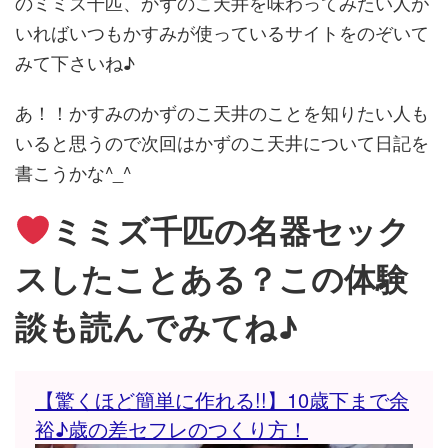
のミミズ千匹、かずのこ天井を
味わってみたい人が
いればいつもかすみが使っているサイトをのぞ
いて
みて下さいね♪
あ！！かすみのかずのこ天井のことを知りたい人も
いると思うので
次回はかずのこ天井について日記を
書こうかな^_^
ミミズ千匹の名器セック
スしたことある？
この体験
談も読んでみてね♪
【驚くほど簡単に作れる!!】10歳下まで余
裕♪歳の差セフレのつくり方！