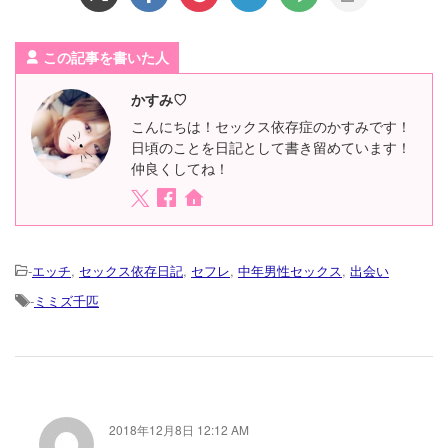
この記事を書いた人
かすみ♡
こんにちは！セックス依存症のかすみです！
日頃のことを日記として書き留めています！
仲良くしてね！
-
エッチ
,
セックス依存日記
,
セフレ
,
中年男性セックス
,
出会い
-
ミミズ千匹
2018年12月8日 12:12 AM