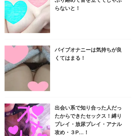
ぷり絡めて音を立ててしゃぶ
らないと！
バイブオナニーは気持ちが良
くてはまる！
出会い系で知り合った人だっ
たからできたセックス！縛り
プレイ・放尿プレイ・アナル
攻め・３P…！