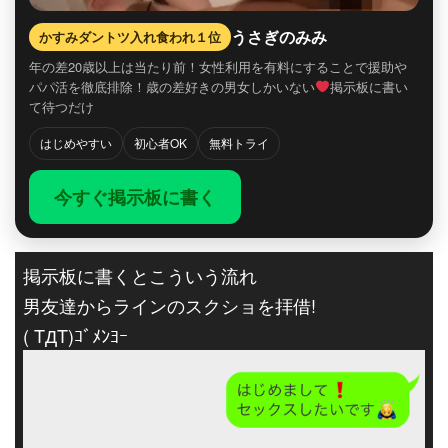
うさぎのみみ
かすみダントツ入れ食われ１位
年の差20歳以上は当たり前！女性利用を有料にすることで援助や
パパ活を徹底排除！歳の差好きの男女しかいない
掲示板に書い
て待つだけ
はじめやすい
初心者OK
無料トライ
今すぐ掲示板に書く
掲示板に書くとこういう流れ
男友達からラインのスクショを拝借!
( TДT)ｺﾞﾒﾝﾖｰ