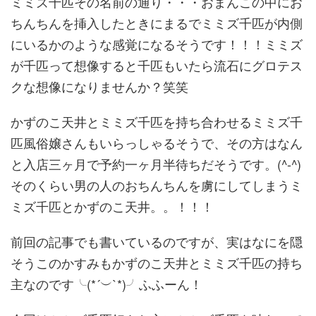
ミミズ千匹その名前の通り・・・おまんこの中にお
ちんちんを挿入
したときにまるでミミズ千匹が内側
にいるかのような感覚になるそ
うです！！！ミミズ
が千匹って想像すると千匹もいたら流石にグロ
テス
クな想像になりませんか？笑笑
かずのこ天井とミミズ千匹を持ち合わせるミミズ千
匹風俗嬢さんも
いらっしゃるそうで、その方はなん
と入店三ヶ月で予約一ヶ月半待
ちだそうです。(^-^)
そのくらい男の人のおちんちんを虜にし
てしまうミ
ミズ千匹とかずのこ天井。。！！！
前回の記事でも書いているのですが、実はなにを隠
そうこのかすみ
もかずのこ天井とミミズ千匹の持ち
主なのです╰(*´︶`*)╯
ふふーん！