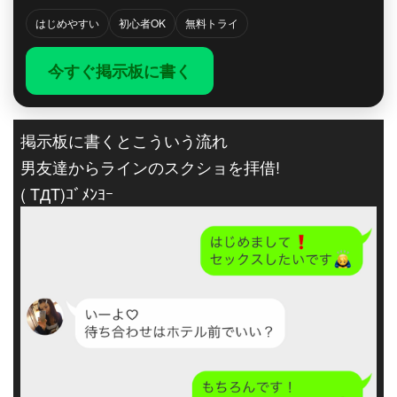
はじめやすい
初心者OK
無料トライ
今すぐ掲示板に書く
掲示板に書くとこういう流れ
男友達からラインのスクショを拝借!
( TДT)ｺﾞﾒﾝﾖｰ