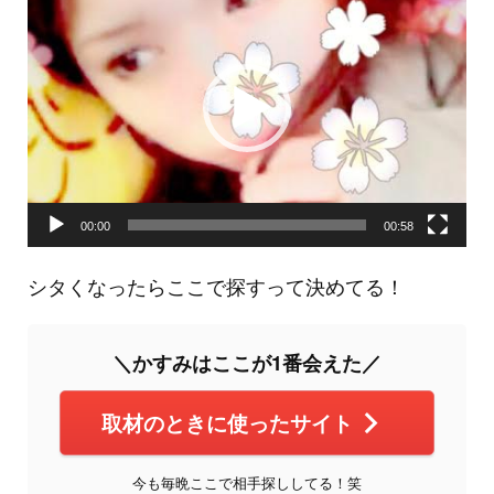
画
プ
レ
ー
ヤ
ー
00:00
00:58
シタくなったらここで探すって決めてる！
＼かすみはここが1番会えた／
取材のときに使ったサイト
今も毎晩ここで相手探ししてる！笑