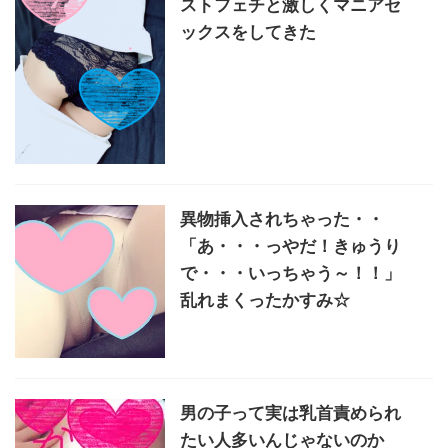
ストフェチと激しくマニアセ
ックスをしてきた
異物挿入されちゃった・・
「あ・・・っやだ！きゅうり
で・・・いっちゃう～！！」
乱れまくったかすみ☆
男の子って実は乳首責められ
たい人多いんじゃないのか