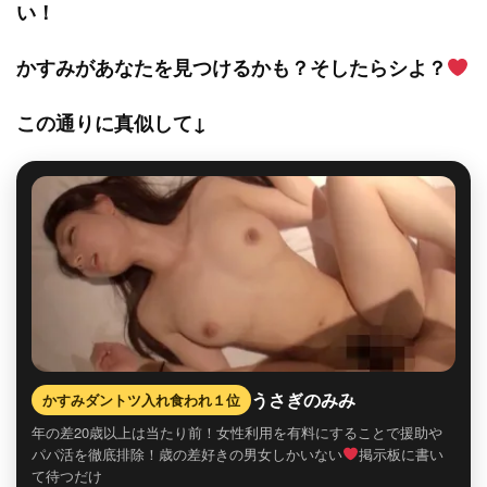
い！
かすみがあなたを見つけるかも？そしたらシよ？
この通りに真似して↓
うさぎのみみ
かすみダントツ入れ食われ１位
年の差20歳以上は当たり前！女性利用を有料にすることで援助や
パパ活を徹底排除！歳の差好きの男女しかいない
掲示板に書い
て待つだけ