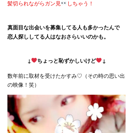
髪切られながらガン見
しちゃう！
真面目な出会いを募集してる人も多かったんで
恋人探ししてる人はなおさらいいのかも。
↓
ちょっと恥ずかしいけど
↓
数年前に取材を受けたかすみ♡（その時の思い出
の映像！笑）
動
画
プ
レ
ー