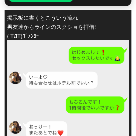
掲示板に書くとこういう流れ
男友達からラインのスクショを拝借!
( TДT)ｺﾞﾒﾝﾖｰ