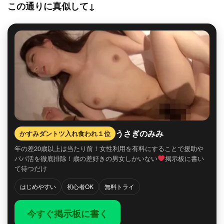
この通りに真似して↓
うさぎのみみ
かすみダントツ入れ食われ１位
年の差20歳以上は当たり前！女性利用を有料にすることで援助や
パパ活を徹底排除！歳の差好きの男女しかいない
掲示板に書い
て待つだけ
はじめやすい
初心者OK
無料トライ
今すぐ掲示板に書く